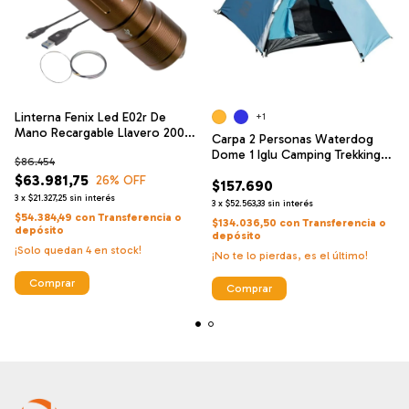
Linterna Fenix Led E02r De
+1
Mano Recargable Llavero 200l
Carpa 2 Personas Waterdog
49mt
Dome 1 Iglu Camping Trekking
$86.454
Dos
$63.981,75
26
% OFF
$157.690
3
x
$21.327,25
sin interés
3
x
$52.563,33
sin interés
$54.384,49
con
Transferencia o
$134.036,50
con
Transferencia o
depósito
depósito
¡Solo quedan
4
en stock!
¡No te lo pierdas, es el último!
Comprar
Comprar