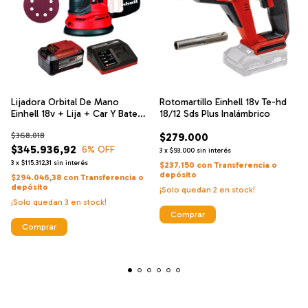
Lijadora Orbital De Mano
Rotomartillo Einhell 18v Te-hd
Einhell 18v + Lija + Car Y Bate
18/12 Sds Plus Inalámbrico
5.2
$368.018
$279.000
$345.936,92
6
% OFF
3
x
$93.000
sin interés
3
x
$115.312,31
sin interés
$237.150
con
Transferencia o
depósito
$294.046,38
con
Transferencia o
depósito
¡Solo quedan
2
en stock!
¡Solo quedan
3
en stock!
Comprar
Comprar