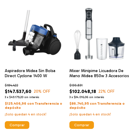
Aspiradora Midea Sin Bolsa
Mixer Minipime Licuadora De
Direct Cyclone 1400 W
Mano Midea 850w 3 Accesorios
$184.422
$130.831
$147.537,60
$102.048,18
20
% OFF
22
% OFF
3
x
$49.179,20
sin interés
3
x
$34.016,06
sin interés
$125.406,96
con
Transferencia o
$86.740,95
con
Transferencia o
depósito
depósito
¡Solo quedan
4
en stock!
¡Solo quedan
4
en stock!
Comprar
Comprar