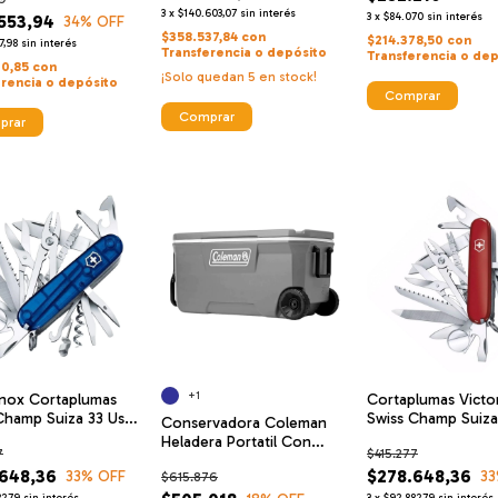
3
x
$140.603,07
sin interés
3
x
$84.070
sin interés
553,94
34
% OFF
$358.537,84
con
$214.378,50
con
7,98
sin interés
Transferencia o depósito
Transferencia o dep
70,85
con
¡Solo quedan
5
en stock!
erencia o depósito
Comprar
Comprar
prar
+1
inox Cortaplumas
Cortaplumas Victo
Champ Suiza 33 Usos
Swiss Champ Suiza
Conservadora Coleman
23137 Navaja
Heladera Portatil Con
7
$415.277
Ruedas 95lt Chest
648,36
$278.648,36
33
% OFF
33
$615.876
2,79
sin interés
3
x
$92.882,79
sin interés