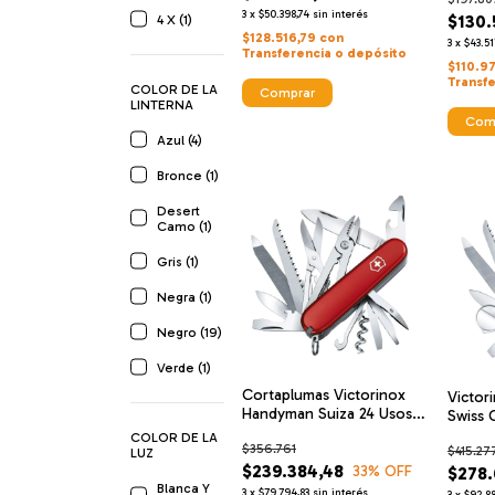
3
x
$50.398,74
sin interés
$130.
4 X (1)
$128.516,79
con
3
x
$43.51
Transferencia o depósito
$110.9
Transf
COLOR DE LA
LINTERNA
Com
Azul (4)
Bronce (1)
Desert
Camo (1)
Gris (1)
Negra (1)
Negro (19)
Verde (1)
Cortaplumas Victorinox
Victor
Handyman Suiza 24 Usos
Swiss 
23126 Navajas
Navaja
COLOR DE LA
$356.761
$415.27
LUZ
$239.384,48
33
% OFF
$278.
Blanca Y
3
x
$79.794,83
sin interés
3
x
$92.88