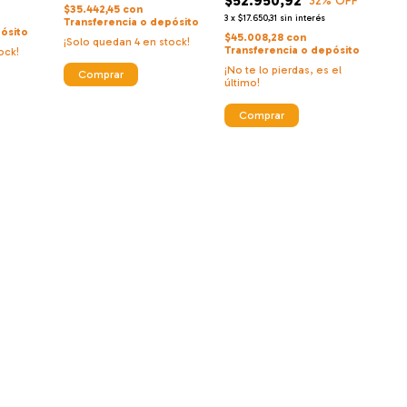
$52.950,92
32
% OFF
$35.442,45
con
3
x
$17.650,31
sin interés
Transferencia o depósito
ósito
$45.008,28
con
¡Solo quedan
4
en stock!
Transferencia o depósito
ock!
¡No te lo pierdas, es el
Comprar
último!
Comprar