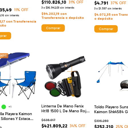
$110.826,10
31
% OFF
$4.791
37
% OFF
3
x
$36.942,03
sin interés
3
x
$1.597
sin interés
35,49
11
% OFF
$94.202,19
con
$4.072,35
con
Trans
,16
sin interés
Transferencia o depósito
o depósito
5,17
con
Transferencia
sito
Comprar
prar
ATIS
Linterna De Mano Fenix
Toldo Playero Sun
+1
Ht18 1500 L De Mano Rojo
Kaimon Shk4584 G
lla Playera Kaimon
Verde 925m
Varillas
 Sillones Y Estaca
$638.017
$336.280
zón
$421.809,22
34
% OFF
$252.210
25
% O
9