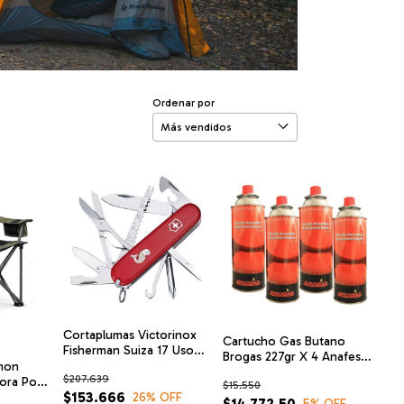
Ordenar por
Cortaplumas Victorinox
Cartucho Gas Butano
Fisherman Suiza 17 Usos
Brogas 227gr X 4 Anafes
23132 Navajas
imon
Calentadores
$207.639
ora Posa
$15.550
$153.666
26
% OFF
$14.772,50
5
% OFF