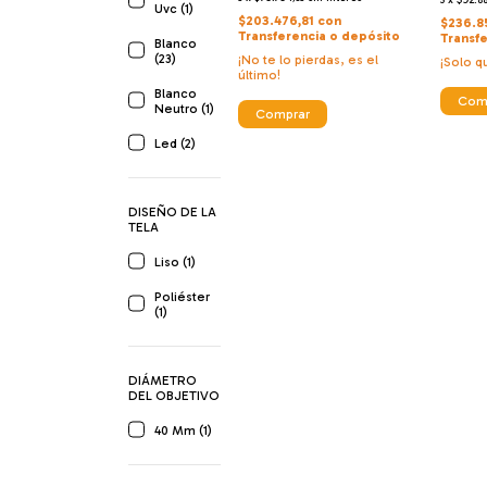
Uvc (1)
$203.476,81
con
$236.85
Transferencia o depósito
Transf
Blanco
(23)
¡No te lo pierdas, es el
¡Solo 
último!
Blanco
Com
Neutro (1)
Comprar
Led (2)
DISEÑO DE LA
TELA
Liso (1)
Poliéster
(1)
DIÁMETRO
DEL OBJETIVO
40 Mm (1)