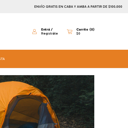
ENVÍO GRATIS EN CABA Y AMBA A PARTIR DE $100.000
¡PAGA EN 
Entrá
/
Carrito
(
0
)
Registráte
$0
STA