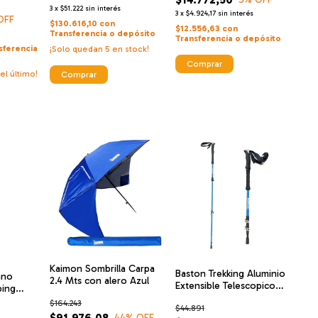
3
x
$51.222
sin interés
3
x
$4.924,17
sin interés
OFF
$130.616,10
con
$12.556,63
con
Transferencia o depósito
Transferencia o depósito
sferencia
¡Solo quedan
5
en stock!
el último!
Comprar
Kaimon Sombrilla Carpa
Baston Trekking Aluminio
ano
2.4 Mts con alero Azul
Extensible Telescopico
ping
Kaimon Btk62
$164.243
$44.891
$91.976,08
44
% OFF