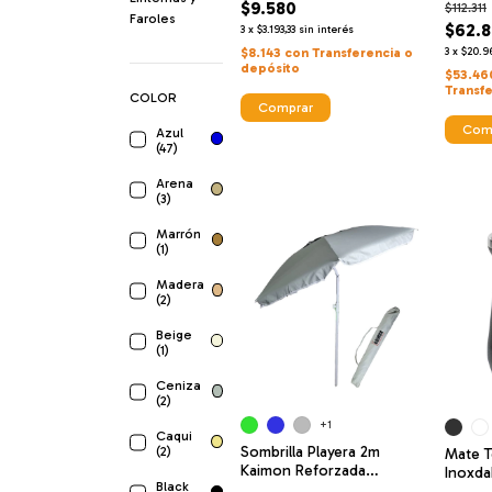
$9.580
$112.311
Faroles
$62.8
3
x
$3.193,33
sin interés
$8.143
con
Transferencia o
3
x
$20.9
depósito
$53.46
Transf
COLOR
Comprar
Com
Azul
(47)
Arena
(3)
Marrón
(1)
Madera
(2)
Beige
(1)
Ceniza
(2)
+1
Caqui
Sombrilla Playera 2m
(2)
Mate T
Kaimon Reforzada
Inoxda
Black
Deflector Viento Carpa
Zoilo2