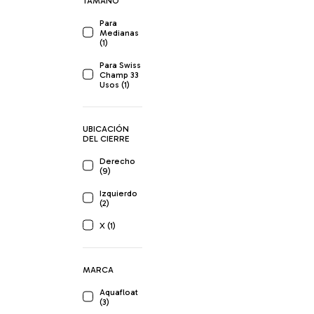
TAMAÑO
Para
Medianas
(1)
Para Swiss
Champ 33
Usos (1)
UBICACIÓN
DEL CIERRE
Derecho
(9)
Izquierdo
(2)
X (1)
MARCA
Aquafloat
(3)