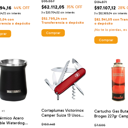
$95.557
$134.871
$62.112,05
35
% OFF
94,16
$97.107,12
44
% OFF
28
% 
3
x
$20.704,02
sin interés
64,72
sin interés
3
x
$32.369,04
sin interés
$52.795,24
con
0,04
con
$82.541,05
con
Tran
Transferencia o depósito
erencia o depósito
o depósito
¡No te lo pierdas, es 
Comprar
prar
Comprar
Cortaplumas Victorinox
Cartucho Gas But
+1
Camper Suiza 13 Usos
Brogas 227gr Cam
érmico Acero
23095 Navajas
Anafe Calentador
ble Waterdog
$160.448
$7.606
40ml Doble Pared