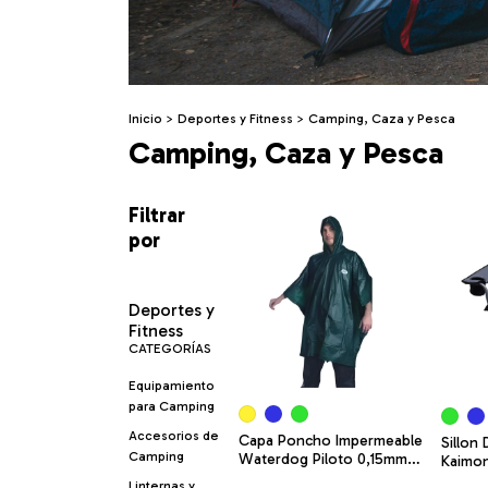
Inicio
>
Deportes y Fitness
>
Camping, Caza y Pesca
Camping, Caza y Pesca
Filtrar
por
Deportes y
Fitness
CATEGORÍAS
Equipamiento
para Camping
Accesorios de
Capa Poncho Impermeable
Sillon 
Camping
Waterdog Piloto 0,15mm
Kaimon 
Lluvia Agua
Repos
Linternas y