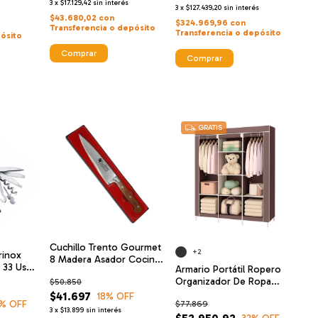
3
x
$17.129,42
sin interés
3
x
$127.439,20
sin interés
$43.680,02
con
$324.969,96
con
Transferencia o depósito
Transferencia o depósito
ósito
Comprar
Comprar
GRATIS
Cuchillo Trento Gourmet
+2
rinox
8 Madera Asador Cocina
 33 Uso
Armario Portátil Ropero
Chef
Organizador De Ropa
$50.850
Estantes Kaimon
$41.697
18
% OFF
% OFF
$77.869
3
x
$13.899
sin interés