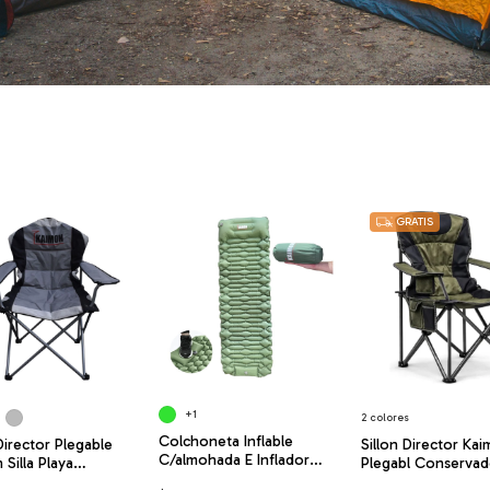
GRATIS
+1
2 colores
Colchoneta Inflable
Director Plegable
Sillon Director Ka
C/almohada E Inflador
Silla Playa
Plegabl Conservad
Liviana Kaimon
era Camping
Vaso Campin