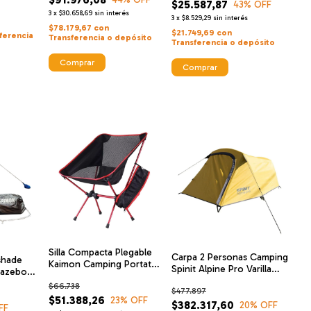
$25.587,87
43
% OFF
3
x
$30.658,69
sin interés
3
x
$8.529,29
sin interés
$78.179,67
con
$21.749,69
con
ferencia
Transferencia o depósito
Transferencia o depósito
Silla Compacta Plegable
Carpa 2 Personas Camping
shade
Kaimon Camping Portatil
Spinit Alpine Pro Varilla
azebo 4
Playa 105kg
Aluminio
$66.738
$477.897
$51.388,26
23
% OFF
$382.317,60
20
% OFF
FF