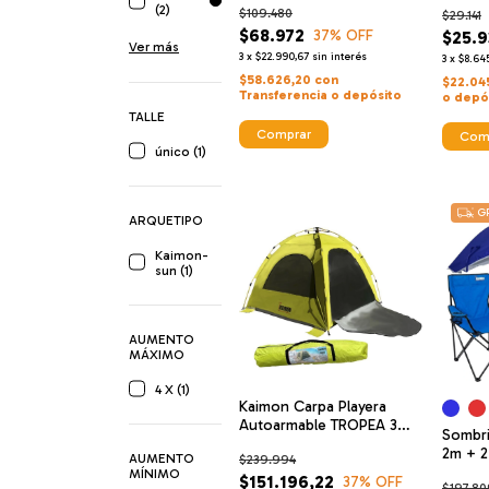
(2)
$109.480
$29.141
$68.972
37
% OFF
$25.9
Ver más
3
x
$22.990,67
sin interés
3
x
$8.645
$58.626,20
con
$22.04
Transferencia o depósito
o depó
TALLE
Comprar
Com
único (1)
GR
ARQUETIPO
Kaimon-
sun (1)
AUMENTO
MÁXIMO
4 X (1)
Kaimon Carpa Playera
Autoarmable TROPEA 3
Sombri
ventanas + Puerta con
2m + 2
AUMENTO
$239.994
cierre y mosquitero Verde
Tirabu
MÍNIMO
$151.196,22
37
% OFF
$197.80