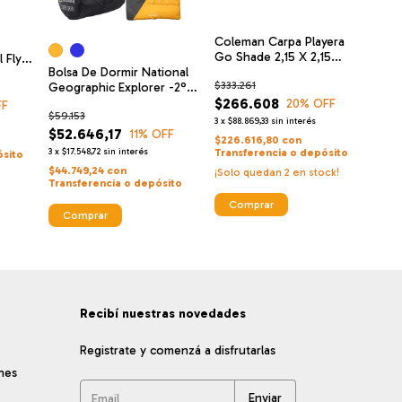
Coleman Carpa Playera
Go Shade 2,15 X 2,15
 Fly
Bolsa De Dormir National
Caribean
ing
$333.261
Geographic Explorer -2°c
Termica
$266.608
20
% OFF
FF
$59.153
3
x
$88.869,33
sin interés
$52.646,17
11
% OFF
$226.616,80
con
3
x
$17.548,72
sin interés
Transferencia o depósito
ósito
$44.749,24
con
¡Solo quedan
2
en stock!
Transferencia o depósito
Comprar
Recibí nuestras novedades
Registrate y comenzá a disfrutarlas
nes