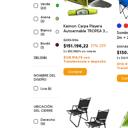
Verde
(22)
Arena
(2)
Kaimon Carpa Playera
Blanco
Autoarmable TROPEA 3
Sombri
(3)
ventanas + Puerta con
2m + 2
$239.994
cierre y mosquitero Verde
Tirab
Bordó
$151.196,22
37
% OFF
$197.8
(1)
3
x
$50.398,74
sin interés
$130
Ver más
$128.516,79
con
3
x
$43.5
Transferencia o depósito
$110.
Transf
NOMBRE DEL
Com
DISEÑO
Lisa (4)
UBICACIÓN
DEL CIERRE
Derecho
(9)