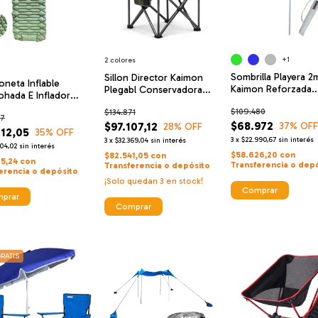
+1
2 colores
Sombrilla Playera 2
Sillon Director Kaimon
neta Inflable
Kaimon Reforzada
Plegabl Conservadora
ohada E Inflador
Deflector Viento C
Posa Vaso Campin
na Kaimon
$109.480
$134.871
57
$68.972
$97.107,12
37
% OFF
28
% OFF
112,05
35
% OFF
3
x
$22.990,67
sin interés
3
x
$32.369,04
sin interés
04,02
sin interés
$58.626,20
con
$82.541,05
con
95,24
con
Transferencia o dep
Transferencia o depósito
erencia o depósito
¡Solo quedan
3
en stock!
Comprar
prar
Comprar
RATIS