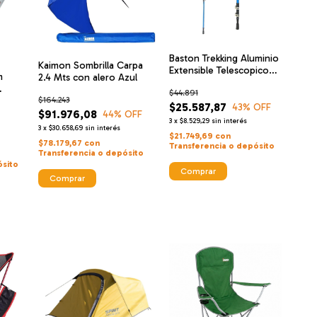
Baston Trekking Aluminio
Kaimon Sombrilla Carpa
Extensible Telescopico
m
2.4 Mts con alero Azul
Kaimon Btk62
$44.891
arpa
$164.243
$25.587,87
43
% OFF
$91.976,08
44
% OFF
3
x
$8.529,29
sin interés
3
x
$30.658,69
sin interés
$21.749,69
con
$78.179,67
con
Transferencia o depósito
Transferencia o depósito
ósito