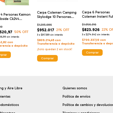
Carpa 6 Personas
Carpa Coleman Camping
 4 Personas Kaimon
Coleman Instant Full
Skylodge 10 Personas
bside Ck244
Autoarmable Camp
Instant Blackberr
ing 3000mm
$1.056.316
$1.205.086
80
$823.926
$952.017
22
% O
21
% OFF
.520,97
50
% OFF
3
x
$274.642
sin interés
3
x
$317.339
sin interés
06,99
sin interés
$700.337,10
con
$809.214,45
con
42,82
con
Transferencia o dep
Transferencia o depósito
erencia o depósito
¡Solo quedan
2
en stock!
Comprar
prar
g y Aire Libre
Quienes somos
ientas
Política de envíos
odomésticos
Política de cambios y devolucio