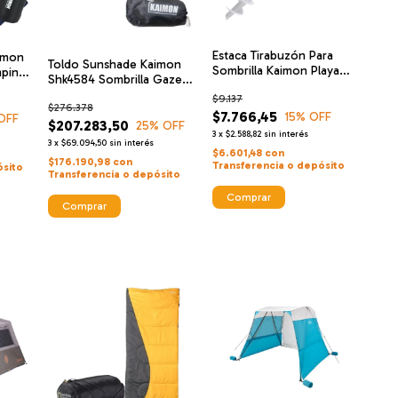
Estaca Tirabuzón Para
imon
Toldo Sunshade Kaimon
Sombrilla Kaimon Playa
mping
Shk4584 Sombrilla Gazebo
Soporte 32mm
Portatl Playa
$9.137
$276.378
$7.766,45
15
% OFF
OFF
$207.283,50
25
% OFF
3
x
$2.588,82
sin interés
3
x
$69.094,50
sin interés
$6.601,48
con
$176.190,98
con
Transferencia o depósito
ósito
Transferencia o depósito
Comprar
Comprar