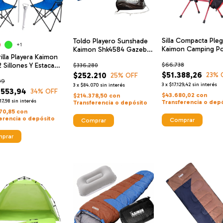
Silla Compacta Ple
Toldo Playero Sunshade
+1
Kaimon Camping Por
Kaimon Shk4584 Gazebo
lla Playera Kaimon
Playa 105kg
4 Varillas
 Sillones Y Estaca
$66.738
$336.280
uzón
$51.388,26
$252.210
23
% 
25
% OFF
09
3
x
$17.129,42
sin interés
3
x
$84.070
sin interés
.553,94
34
% OFF
$43.680,02
con
$214.378,50
con
17,98
sin interés
Transferencia o dep
Transferencia o depósito
970,85
con
erencia o depósito
Comprar
Comprar
prar