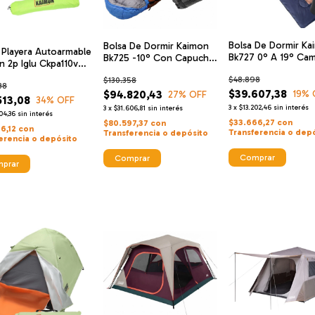
Bolsa De Dormir Ka
Bolsa De Dormir Kaimon
 Playera Autoarmable
Bk727 0° A 19° Ca
Bk725 -10° Con Capucha
n 2p Iglu Ckpa110v
Carpa
+ Almohada Inf
atica
$48.898
$130.358
38
$39.607,38
$94.820,43
19
% 
27
% OFF
513,08
34
% OFF
3
x
$13.202,46
sin interés
3
x
$31.606,81
sin interés
04,36
sin interés
$33.666,27
con
$80.597,37
con
6,12
con
Transferencia o dep
Transferencia o depósito
erencia o depósito
Comprar
Comprar
prar