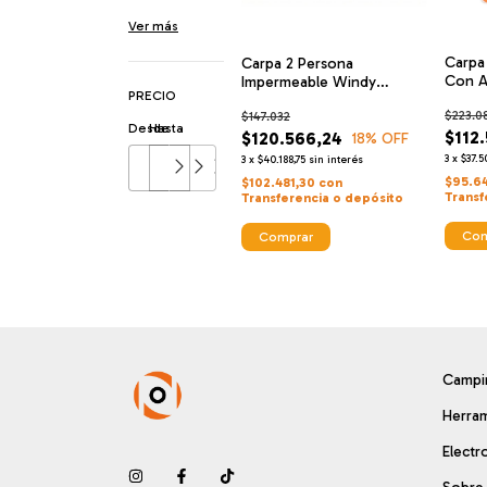
Ver más
Carpa
Carpa 2 Persona
Con A
Impermeable Windy
PRECIO
Camp
2500mm Camping Kaimon
$223.0
$147.032
Mosq
Desde
Hasta
$112
$120.566,24
18
% OFF
3
x
$37.5
3
x
$40.188,75
sin interés
$95.6
$102.481,30
con
Transf
Transferencia o depósito
Com
Comprar
Campin
Herram
Electr