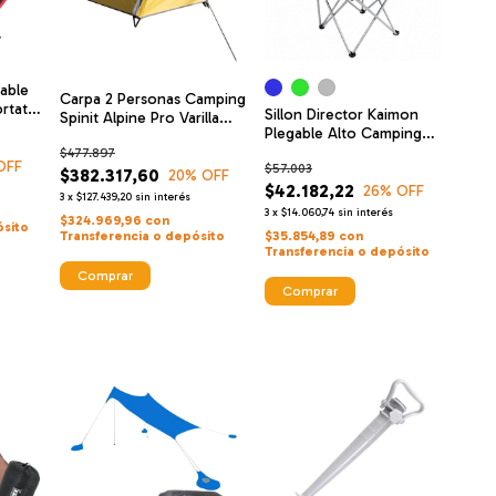
gable
Carpa 2 Personas Camping
tatil
Sillon Director Kaimon
Spinit Alpine Pro Varilla
Plegable Alto Camping
Aluminio
Playa Sdk2
$477.897
OFF
$57.003
$382.317,60
20
% OFF
$42.182,22
26
% OFF
3
x
$127.439,20
sin interés
3
x
$14.060,74
sin interés
$324.969,96
con
ósito
Transferencia o depósito
$35.854,89
con
Transferencia o depósito
Comprar
Comprar