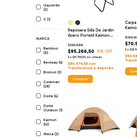
Izquierdo
(2)
X (1)
Carpa
Kaimo
Reposera Silla De Jardin
Autom
Acero Portatil Kaimon
$106.8
MARCA
Shk5250 X2uds
$70.
$138.686
Bamboo
3
x
$23.5
$95.266,50
31
% OFF
(6)
$59.93
3
x
$31.755,50
sin interés
Transf
Bestway (4)
$80.976,53
con
Transferencia o depósito
Com
Broksol (3)
Comprar
Coleman
(28)
Doite (4)
Doite
Outdoor (1)
Kaimon
(42)
Meca (2)