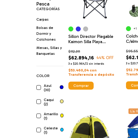
Pesca
CATEGORÍAS
Carpas
Bolsas de
+1
Dormir y
Colcho
Sillon Director Plegable
Colchones
C/alm
Kaimon Silla Playa
Livia
Reposera Camping
Mesas, Sillas y
$95.5
$112.311
Banquetas
$62.
$62.894,16
44
% OFF
3
x
$20.7
3
x
$20.964,72
sin interés
$52.7
$53.460,04
con
Transf
Transferencia o depósito
COLOR
Com
Azul
Comprar
(30)
Caqui
(2)
G
Amarillo
(1)
Celeste
(1)